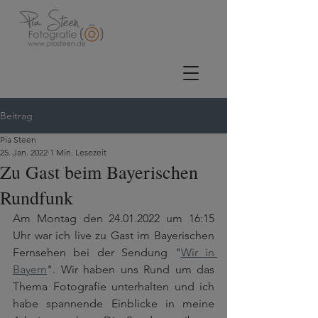
Beitrag
Pia Steen
25. Jan. 2022
1 Min. Lesezeit
Zu Gast beim Bayerischen
Rundfunk
Am Montag den 24.01.2022 um 16:15 
Uhr war ich live zu Gast im Bayerischen 
Fernsehen bei der Sendung "
Wir in 
Bayern
". Wir haben uns Rund um das 
Thema Fotografie unterhalten und ich 
habe spannende Einblicke in meine 