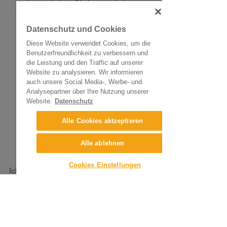
körperlichen Narben an Lolas 
schlimmste Zeit. Die Seelenwunden 
sind verheilt
Datenschutz und Cookies
Diese Website verwendet Cookies, um die
Benutzerfreundlichkeit zu verbessern und
die Leistung und den Traffic auf unserer
Website zu analysieren. Wir informieren
auch unsere Social Media-, Werbe- und
Analysepartner über Ihre Nutzung unserer
Website.
Datenschutz
Alle Cookies aktzeptieren
Alle ablehnen
Ein stolzes und wunderschönes Tier
Cookies Einstellungen
Ich selber hatte einen Hund 
aufgenommen, der misshandelt wurde 
und es gibt nichts Schöneres einem 
solchen Wesen ein neues, liebevolles 
zu Hause zu geben. Diese Tiere sind 