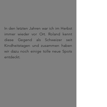
In den letzten Jahren war ich im Herbst 
immer wieder vor Ort. Roland kennt 
diese Gegend als Schweizer seit 
Kindheitstagen und zusammen haben 
wir dazu noch einige tolle neue Spots 
entdeckt.