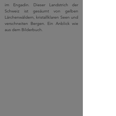
im Engadin. Dieser Landstrich der 
Schweiz ist gesäumt von gelben 
Lärchenwäldern, kristallklaren Seen und 
verschneiten Bergen. Ein Anblick wie 
aus dem Bilderbuch. 