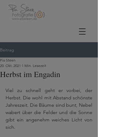
Beitrag
Pia Steen
20. Okt. 2021
1 Min. Lesezeit
Herbst im Engadin
Viel zu schnell geht er vorbei, der 
Herbst. Die wohl mit Abstand schönste 
Jahreszeit. Die Bäume sind bunt, Nebel 
wabert über die Felder und die Sonne 
gibt ein angenehm weiches Licht von 
sich.