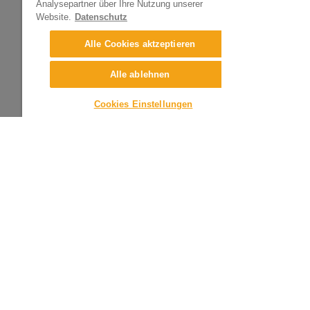
Analysepartner über Ihre Nutzung unserer
Das Nachglühen ist unfassbar
Website.
Datenschutz
Alle Cookies aktzeptieren
Alle ablehnen
Cookies Einstellungen
Langsam wird es pink