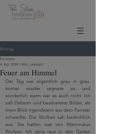
Beitrag
Pia Steen
4. Apr. 2024
1 Min. Lesezeit
Feuer am Himmel
Der Tag war eigentlich grau in grau. 
Immer wieder regnete es und 
sonderlich warm war es auch nicht. Ich 
saß Daheim und bearbeitete Bilder, als 
mein Blick irgendwann aus dem Fenster 
schweifte. Die Wolken sah bedrohlich 
aus. Sie hatten was von Mammatus 
Wolken. Ich ging raus in den Garten 