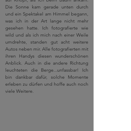
Die Sonne kam gerade unten durch 
und ein Spektakel am Himmel begann, 
was ich in der Art lange nicht mehr 
gesehen hatte. Ich fotografierte wie 
wild und als ich mich nach einer Weile 
umdrehte, standen gut acht weitere 
Autos neben mir. Alle fotografierten mit 
ihren Handys diesen wunderschönen 
Anblick. Auch in die andere Richtung 
leuchteten die Berge...unfassbar! Ich 
bin dankbar dafür, solche Momente 
erleben zu dürfen und hoffe auch noch 
viele Weitere.