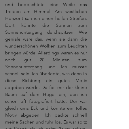
und beobachtete eine Weile das 
Treiben am Himmel. Am westlichen 
Horizont sah ich einen hellen Streifen. 
Dort könnte die Sonnen zum 
Sonnenuntergang durchspitzen. Wie 
geniale wäre das, wenn sie dann die 
wunderschönen Wolken zum Leuchten 
bringen würde. Allerdings waren es nur 
noch gut 20 Minuten zum 
Sonnenuntergang und ich musste 
schnell sein. Ich überlegte, was denn in 
diese Richtung ein gutes Motiv 
abgeben würde. Da fiel mir der kleine 
Baum auf dem Hügel ein, den ich 
schon oft fotografiert hatte. Der war 
gleich ums Eck und könnte ein tolles 
Motiv abgeben. Ich packte schnell 
meine Sachen und fuhr los. Es war spitz 
auf Knopf, als ich beim Baum ankam. 