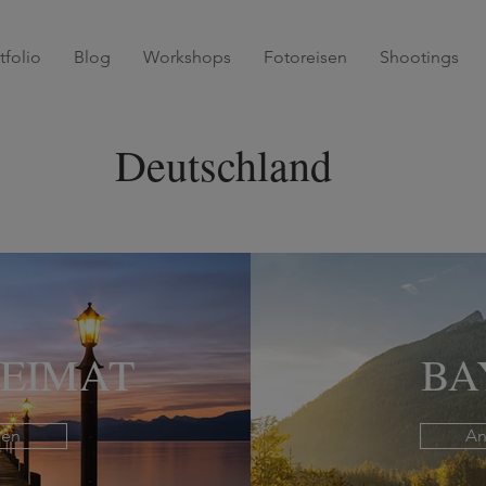
tfolio
Blog
Workshops
Fotoreisen
Shootings
Deutschland
HEIMAT
BA
uen
An