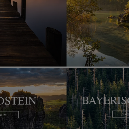
DSTEIN
BAYERI
A
uen