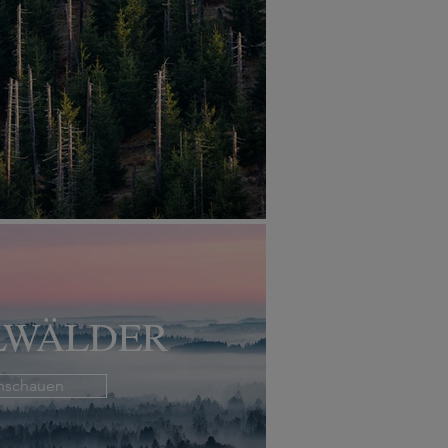
LWÄLDER
nschauen